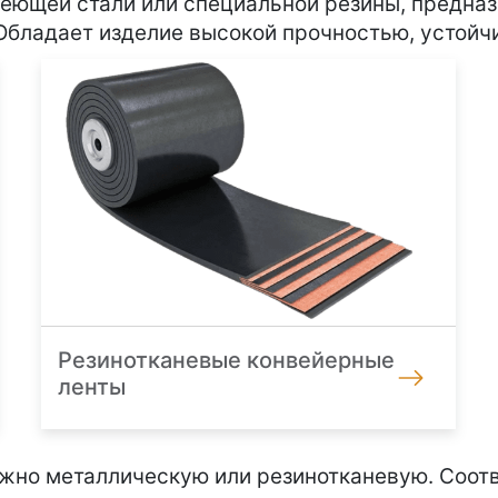
веющей стали или специальной резины, предна
Обладает изделие высокой прочностью, устойч
Резинотканевые конвейерные
ленты
ожно металлическую или резинотканевую. Соот