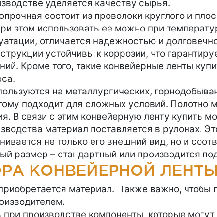
изводстве уделяется качеству сырья.
прочная состоит из проволоки круглого и плос
ри этом использовать ее можно при температур
луатации, отличается надежностью и долговечн
струкции устойчивы к коррозии, что гарантиру
ений. Кроме того, такие конвейерные ленты куп
са.
пользуются на металлургических, горнодобыва
оэтому подходит для сложных условий. Полотно 
ния. В связи с этим конвейерную ленту купить 
изводства материал поставляется в рулонах. Э
нивается не только его внешний вид, но и соо
ый размер – стандартный или производится по
РА КОНВЕЙЕРНОЙ ЛЕНТЫ
 приобретается материал. Также важно, чтобы 
оизводителем.
 при производстве компоненты, которые могут