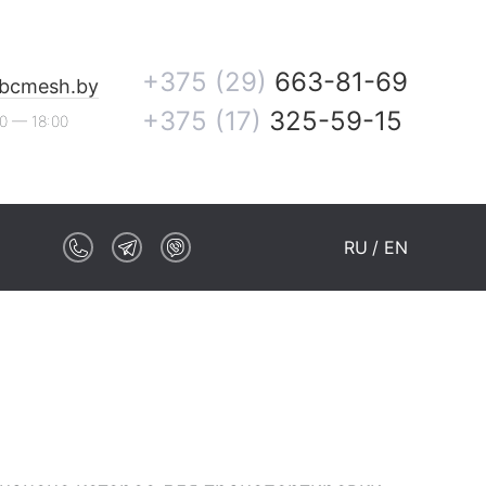
+375 (29)
663-81-69
bcmesh.by
+375 (17)
325-59-15
00 — 18:00
RU
EN